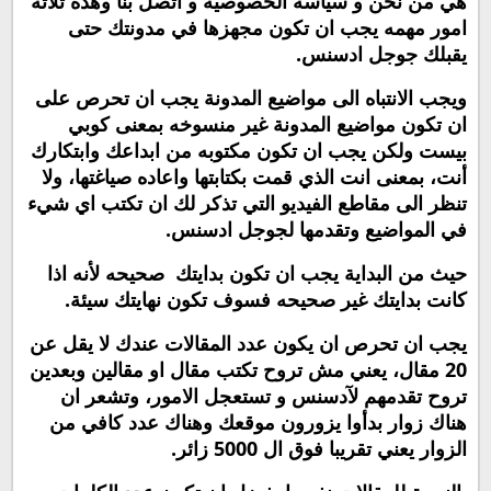
هي من نحن و سياسه الخصوصية و اتصل بنا وهذه ثلاثة
امور مهمه يجب ان تكون مجهزها في مدونتك حتى
يقبلك جوجل ادسنس.
ويجب الانتباه الى مواضيع المدونة يجب ان تحرص على
ان تكون مواضيع المدونة غير منسوخه بمعنى كوبي
بيست ولكن يجب ان تكون مكتوبه من ابداعك وابتكارك
أنت، بمعنى انت الذي قمت بكتابتها واعاده صياغتها، ولا
تنظر الى مقاطع الفيديو التي تذكر لك ان تكتب اي شيء
في المواضيع وتقدمها لجوجل ادسنس.
حيث من البداية يجب ان تكون بدايتك صحيحه لأنه اذا
كانت بدايتك غير صحيحه فسوف تكون نهايتك سيئة.
يجب ان تحرص ان يكون عدد المقالات عندك لا يقل عن
20 مقال، يعني مش تروح تكتب مقال او مقالين وبعدين
تروح تقدمهم لآدسنس و تستعجل الامور، وتشعر ان
هناك زوار بدأوا يزورون موقعك وهناك عدد كافي من
الزوار يعني تقريبا فوق ال 5000 زائر.