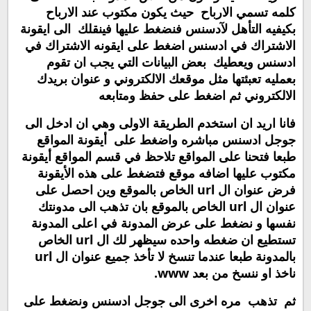
كلمه تسمي الارباح حيث يكون مكتوب عند الارباح
بكيفيه التأهل لآدسنس فنضغط عليها فينقلك الى ايقونة
الاشتراك في ادسنس اضغط على ايقونه الاشتراك في
ادسنس ويعطيك بعض البيانات التي يجب ان تقوم
بعمليه تعبئتها مثل موقعك الالكتروني و عنوان بريدك
الالكتروني ثم اضغط على حفظ ومتابعه
فانا اريد ان استخدم الطريقة الاولى وهي ان ادخل الى
جوجل ادسنس مباشره واضغط على أيقونة المواقع
طبعا فتحنا على المواقع تلاحظ في قسم المواقع أيقونة
مكتوب عليها اضافه موقع فتضغط على هذه الأيقونة
فرض عنوان ال
url
الخاص بالموقع وين احصل على
عنوان ال
url
الخاص بالموقع بان تذهب الى مدونتك
نفسها و نضغط على عرض المدونة في اعلى المدونة
تستطيع ان ضغطه واحده سيظهر لك ال
url
الخاص
بالمدونة طبعا عندما تنسخ لا تأخذ جميع عنوان ال
url
ناخذ او ننسخ من بعد
www
.
ثم تذهب مره اخرى الى جوجل ادسنس ونضغط على