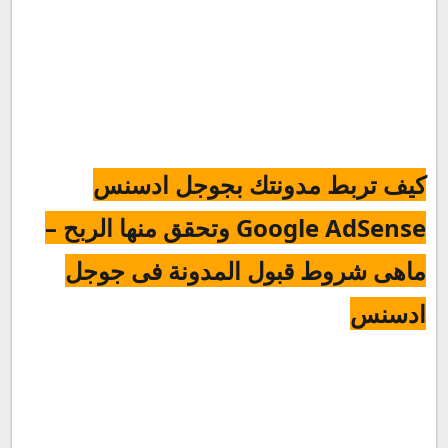
لمتابعة مقطع الفيديو :
كيف تربط مدونتك بجوجل
ادسنس
Google AdSense
وتحقق منها الربح –
ماهى شروط قبول المدونة فى جوجل
ادسنس