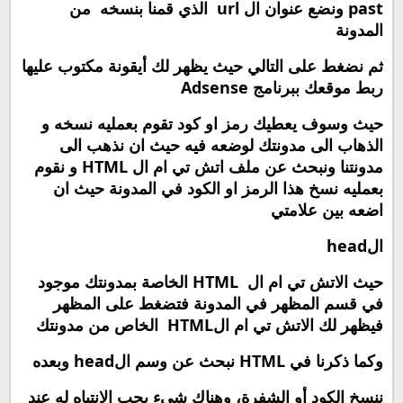
past
ونضع عنوان ال
url
الذي قمنا بنسخه من
المدونة
ثم نضغط على التالي حيث يظهر لك أيقونة مكتوب عليها
ربط موقعك ببرنامج
Adsense
حيث وسوف يعطيك رمز او كود تقوم بعمليه نسخه و
الذهاب الى مدونتك لوضعه فيه حيث ان نذهب الى
مدونتنا ونبحث عن ملف اتش تي ام ال
HTML
و نقوم
بعمليه نسخ هذا الرمز او الكود في المدونة حيث ان
اضعه بين علامتي
ال
head
حيث الاتش تي ام ال
HTML
الخاصة بمدونتك موجود
في قسم المظهر في المدونة فتضغط على المظهر
فيظهر لك الاتش تي ام ال
HTML
الخاص من مدونتك
وكما ذكرنا في
HTML
نبحث عن وسم ال
head
وبعده
ننسخ الكود أو الشفرة، وهناك شيء يجب الانتباه له عند