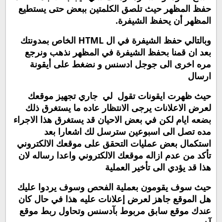
حفظ المظهر حيث تلصق الكلمتين ببعض حتى يستطيع
المظهر أن يحفظ الشيفرة.
وبالتالي حفظ الشيفرة في ال
HTML
الخاص بمدونتك
بعد ان قمنا بحفظ الشيفرة في المظهر نذهب ونرجع
مره اخرى الى جوجل ادسنس و نضغط على أيقونة
ارسال
حيث ظهرت ايقونات تقول لي جاري تجهيز موقعك
لعرض الاعلانات يرجى الانتظار عاده ما يستغرق ذلك
بضعه ايام لكن في بعض الاحيان قد يستغرق هذا الاجراء
مده تصل الى اسبوعين سترسل لك اشعارا بعد
استكمال بعض عمليات التحقق على موقعك الالكتروني
تأكد من عدم ازاله موقعك الالكتروني واعدا رساله لان
هذا قد يؤدي الى تأخير العملية
حيث سوف يقومون بعملية الفحص وسوف يردوا عليك
هل الموقع جاهز لعرض إعلانات عليه هذا في حال كان
عندك موقع سابق مربوط بآدسنس وتحاول ربط موقع