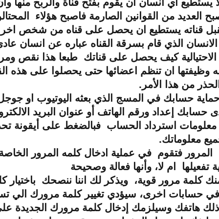
يستطيع اي انسان ان يقوم بفتح قناة والربح منها وأن
ح العديد من القوانين الصارمة فاصبح هؤلاء المحتالو
قبل قناته يستطيع ان يحصل على قناه من شخص اخر 
الانسان الذي قام بسرقة القناه عباره عن انسان عا
لاحتيالية كيف يحصل على قناتك طبعا هذا نقص ومر
وظيفتها ان تنظم اعضائها حتى يحصلوا على هذه الق
الحذر من هذا الأمر.
حماية حسابك في المسج الذي بعثه اليوتيوب او جوجل
حسابك إعداد ورقم الهاتف أو عنوان البريد الالكترو
 معلومات استرداد الحساب فبالضغط على أيقونة تح
ميع معلوماتك.
مرور فتقوم في عملية ادخال كلمه المرور الخاصة 
 تفعيلها ام لا، وأنها فعالة وصحيحة
 كلمة مرور قوية، ويذكر لك اننا ننصحك باختيار كل
 في حسابات اخرى، سيؤدي تغيير كلمة مرورك الي 
 ذلك هاتفك وسيلزمك إدخال كلمة مرورك الجديدة على