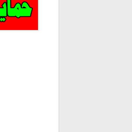
حماية حسابك بخطوتين ف
حمايه حسابك الآن :