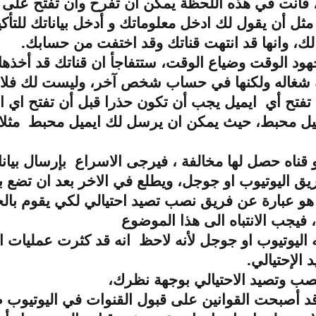
 فأنت في هذه اللحظة يمكن أن تفرح وان تفتح على
ل أن يقول لك ادخل معلوماتك و أدخل بياناتك للتأكي
لك، وانها قد انتهت قناتك وقد اختفت من حسابك.
ود الوقت وضياع الوقت، ستتفاجأ ان قناتك قد أخذ
ك شغاله ولكنها في حساب شخص آخر، وليست لك فلا
فتح أي ايميل يجب أن تكون حذرا قبل أن تفتح اي اي
ميل محبط، حيث يمكن ان يرسل لك ايميل محبط مثلا 
او قناه حصل لها مخالفة ، فيرجى الاسراع بإرسال بيا
 اليوتيوب او جوجل، ويطلع في الاخر بعد ان تضع بي
هو عبارة عن فريق نصب تصيد احتيالي لكي يقوم با
فيجب الانتباه الى هذا الموضوع
اليوتيوب او جوجل لأنه لاحظ انه قد كثرت عمليات ال
 الإحتيالي.
نصب وتصيد الاحتيالي بوجهة نظرك،
د أصبحت القوانين على قبول القنوات في اليوتيوب 