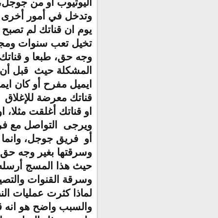
اليوتيوب او من جوجل،
وتدخل في أمور أخرى مث
يوم ان قناتك لم تصبح 
تخيل تعب سنوات ومجه
وجه حق، طبعا و قنات
المشكلة حيث قبل أن ت
ايميل مفرح أو كان اي
قناتك معرضة للإغلاق
او قناتك أغلقت مثلا، 
ويرجى التواصل مع فريق
أو فريق جوجل، وانما 
وسرقتها بغير وجه حق، 
حيث هذا المسج أرسله 
وسرقة القنوات والتصيد
لماذا كثرت عمليات ال
والسبب واضح هو انه ق