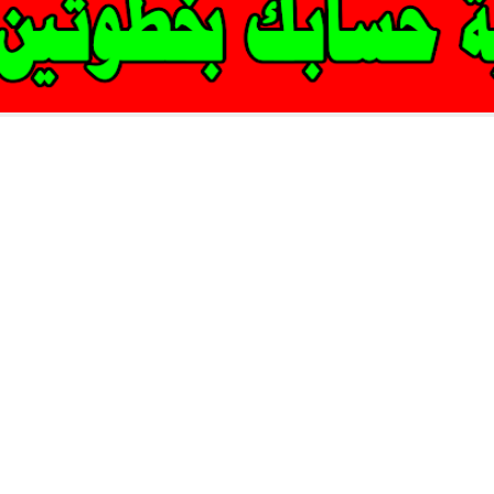
قط – كيف تحمي قناتك من التصيد الاحتيالي – إحمي حسابك الآن