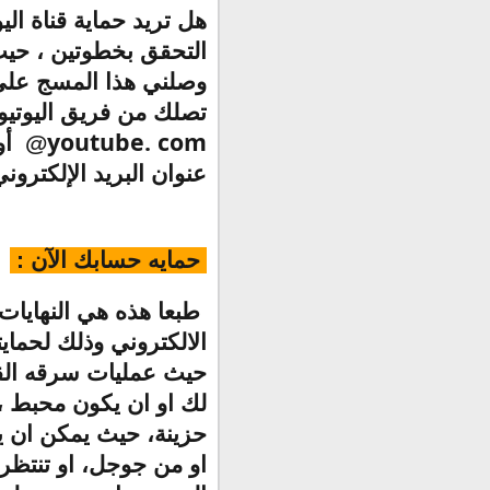
هل تريد حماية قناة ال
التحقق بخطوتين ، حيث 
وصلني هذا المسج على 
تصلك من فريق اليوتيو
youtube. com
@ أو
عنوان البريد الإلكترو
حمايه حسابك الآن :
طبعا هذه هي النهايات 
الالكتروني وذلك لحماي
حيث عمليات سرقه القن
لك او ان يكون محبط ،
حزينة، حيث يمكن ان ي
او من جوجل، او تنتظرك